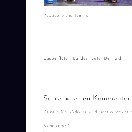
Papageno und Tamino
Beitragsnavigation
Zauberflöte – Landestheater Detmold
Schreibe einen Kommentar
Deine E-Mail-Adresse wird nicht veröffentlic
Kommentar
*