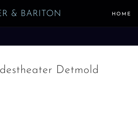
ER & BARITON
HOME
ndestheater Detmold