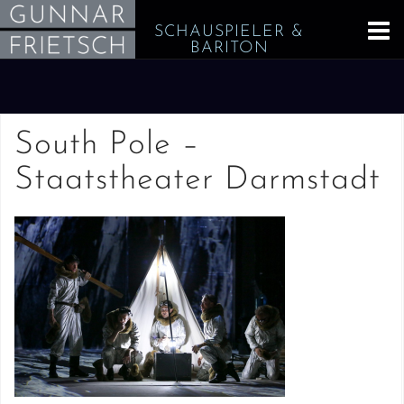
Skip
SCHAUSPIELER &
to
BARITON
content
South Pole –
Staatstheater Darmstadt