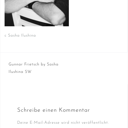
c Sasha Ilushina
Beitragsnavigation
Gunnar Frietsch by Sasha
Ilushina SW
Schreibe einen Kommentar
Deine E-Mail-Adresse wird nicht veröffentlicht.