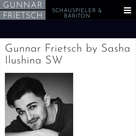
Skip
SCHAUSPIELER &
to
BARITON
content
Gunnar Frietsch by Sasha
Ilushina SW