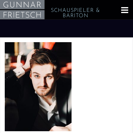
Skip
SCHAUSPIELER &
to
BARITON
content