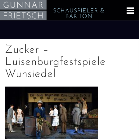
Skip
SCHAUSPIELER &
to
BARITON
content
Zucker –
Luisenburgfestspiele
Wunsiedel