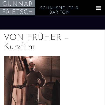
Skip
SCHAUSPIELER &
to
BARITON
content
VON FRÜHER –
Kurzfilm