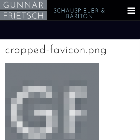
Skip
SCHAUSPIELER &
to
BARITON
content
cropped-favicon.png