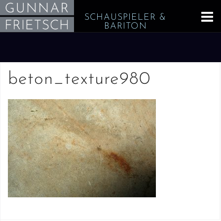
Skip
SCHAUSPIELER &
to
BARITON
content
beton_texture980