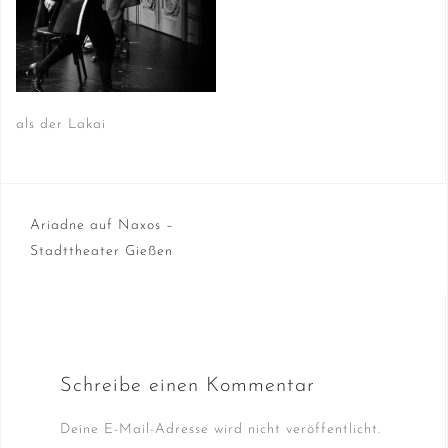
als der Lakai
Beitragsnavigation
Ariadne auf Naxos –
Stadttheater Gießen
Schreibe einen Kommentar
Deine E-Mail-Adresse wird nicht veröffentlicht.